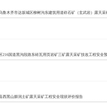
乌鲁木齐市达坂城区柳树沟东建筑用道砟石矿（玄武岩）露天采
区216国道黑沟段路东砖瓦用页岩矿三矿露天采矿技改工程安全
县西黑山膨润土矿露天采矿工程安全现状评价报告