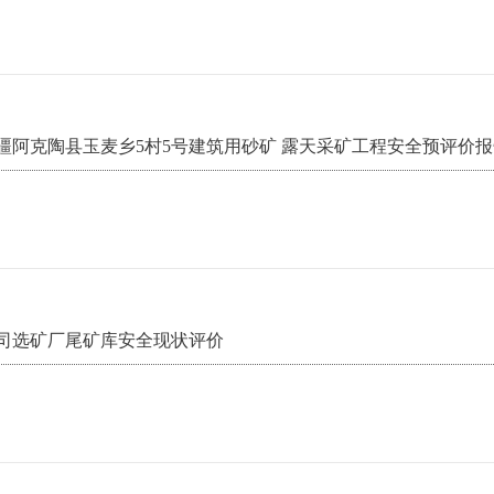
疆阿克陶县玉麦乡5村5号建筑用砂矿 露天采矿工程安全预评价报
司选矿厂尾矿库安全现状评价