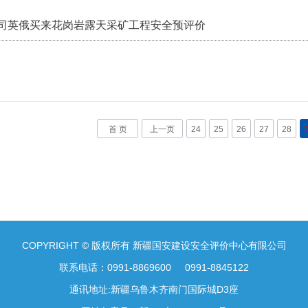
司英俄买来花岗岩露天采矿工程安全预评价
首 页
上一页
24
25
26
27
28
COPYRIGHT © 版权所有 新疆国安建设安全评价中心有限公司
联系电话：0991-8869600 0991-8845122
通讯地址:新疆乌鲁木齐南门国际城D3座